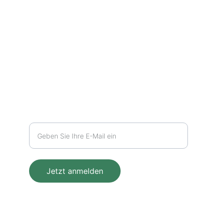
info@teereise.ch
+41 77 409 91 56
Newsletter
Kontakt
Jetzt anmelden