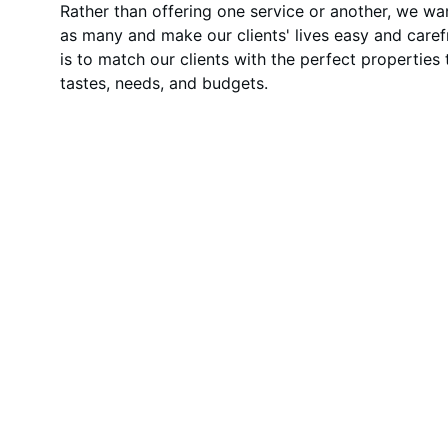
Rather than offering one service or another, we wa
as many and make our clients' lives easy and caref
is to match our clients with the perfect properties th
tastes, needs, and budgets.
TeeReise
Geschmack, der Sie reisen lässt!
© 2025. All rights reserved.