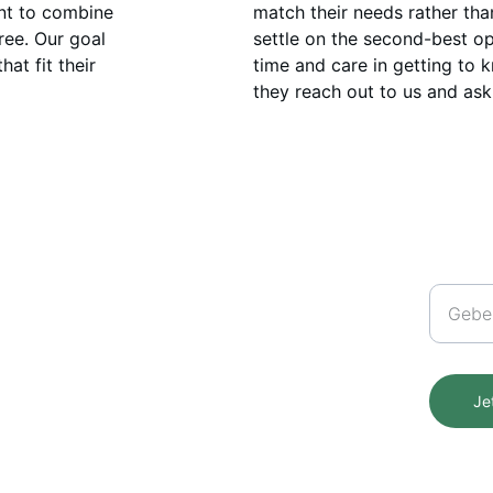
nt to combine 
match their needs rather th
ree. Our goal 
settle on the second-best op
at fit their 
time and care in getting to 
they reach out to us and ask 
Kontakt
Newsle
+41 77 409 91 56
info@teereise.ch
Je