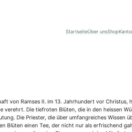
ENTDECKEN SIE UNSERE EXKLUSIVEN TEE-ANGEBOTE!
Startseite
Über uns
Shop
Kanto
ft von Ramses II. im 13. Jahrhundert vor Christus, h
e verehrt. Die tiefroten Blüten, die in den heissen W
utung. Die Priester, die über umfangreiches Wissen ü
n Blüten einen Tee, der nicht nur als erfrischend gal