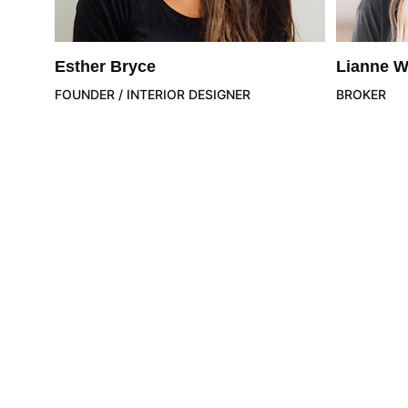
Esther Bryce
Lianne W
FOUNDER / INTERIOR DESIGNER
BROKER
TeeReise
Geschmack, der Sie reisen lässt!