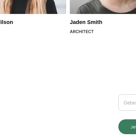
ilson
Jaden Smith
ARCHITECT
Kontakt
Newsle
+41 77 409 91 56
info@teereise.ch
Je