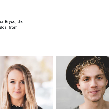
her Bryce, the 
elds, from 