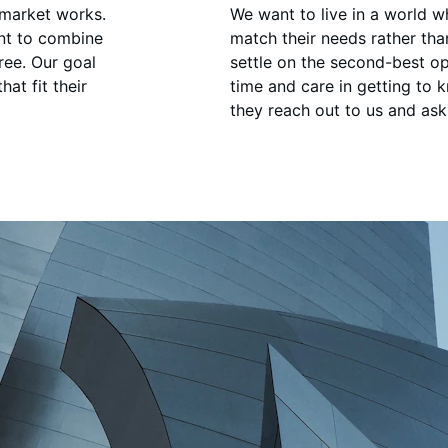
 market works. 
We want to live in a world 
nt to combine 
match their needs rather th
ree. Our goal 
settle on the second-best op
at fit their 
time and care in getting to 
they reach out to us and ask 