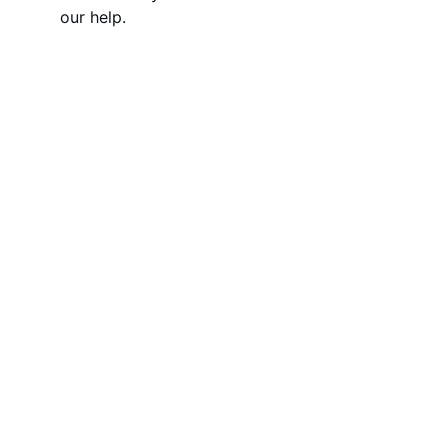
our help.
TeeReise
Geschmack, der Sie reisen lässt!
info@teereise.ch
+41 77 409 91 56
Newsletter
Kontakt