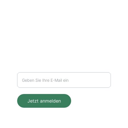
info@teereise.ch
+41 77 409 91 56
Newsletter
Kontakt
Jetzt anmelden