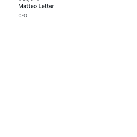
Matteo Letter
CFO
TeeReise
Geschmack, der Sie reisen lässt!
info@teereise.ch
+41 77 409 91 56
Newsletter
Kontakt